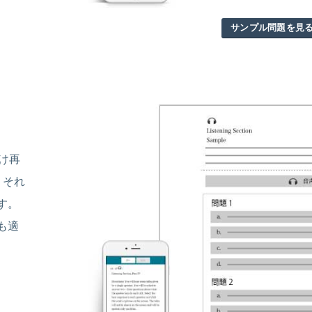
サンプル問題を見
け再
、それ
す。
も適