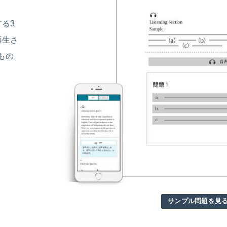
る3
再生さ
もの
サンプル問題を見