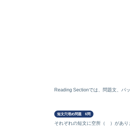
Reading Sectionでは、問
Part 5
短文穴埋め問題 6問
それぞれの短文に空所（ ）があり