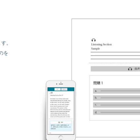
ます。
のを