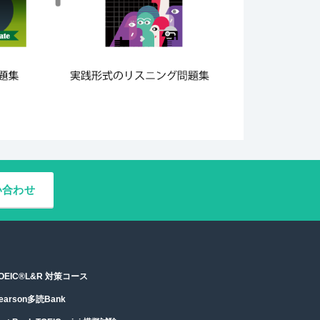
い合わせ
OEIC®︎L&R 対策コース
earson多読Bank