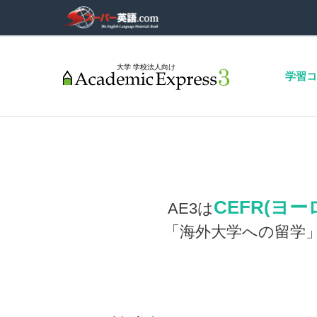
学習コ
CEFR(ヨ
AE3は
「海外大学への留学」