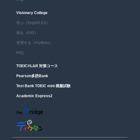
Visionary College
学ぶ（English EX）
測る（EAT）
管理する（Portfolio）
FAQ
TOEIC®︎L&R 対策コース
Pearson多読Bank
Test Bank TOEIC mini 模擬試験
Academic Express2